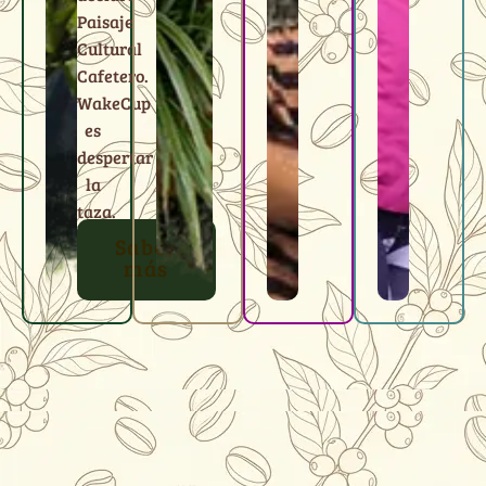
Paisaje
Cultural
Cafetero.
WakeCup
es
despertar
la
taza.
Saber
más