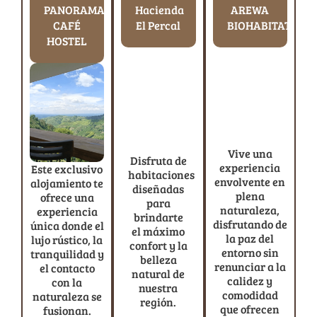
PANORAMA
Hacienda
AREWA
CAFÉ
El Percal
BIOHABITAT
HOSTEL
Vive una
Disfruta de
experiencia
Este exclusivo
habitaciones
envolvente en
alojamiento te
diseñadas
plena
ofrece una
para
naturaleza,
experiencia
brindarte
disfrutando de
única donde el
el máximo
la paz del
lujo rústico, la
confort y la
entorno sin
tranquilidad y
belleza
renunciar a la
el contacto
natural de
calidez y
con la
nuestra
comodidad
naturaleza se
región.
que ofrecen
fusionan.