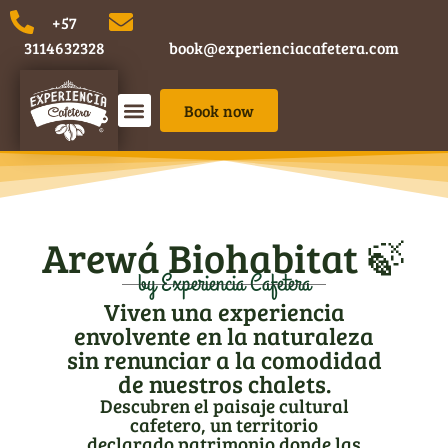
​+57
3114632328
book@experienciacafetera.com
Book now
Planes de Turismo en el Eje Cafetero
¿Donde quedarse?
Arewá Biohabitat 🍃
by Experiencia Cafetera
Viven una experiencia
envolvente en la naturaleza
sin renunciar a la comodidad
de nuestros chalets.
Descubren el paisaje cultural
cafetero, un territorio
declarado patrimonio donde las