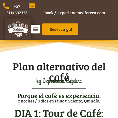
​+57
3114632328
book@experienciacafetera.com
¡Reserva ya!
Planes de Turismo en el Eje Cafetero
¿Donde quedarse?
Plan alternativo del
café
by Experiencia Cafetera
Porque el café es experiencia.
2 noches / 3 días en Pijao y Salento, Quindío.
DIA 1: Tour de Café: