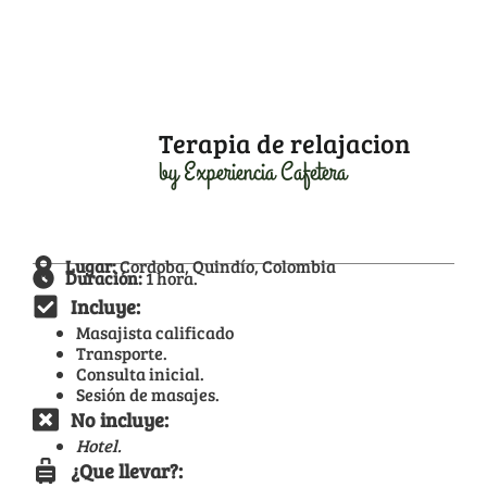
Terapia de relajacion
by Experiencia Cafetera
Lugar:
Cordoba, Quindío, Colombia
Duración:
1 hora.
Incluye:
Masajista calificado
Transporte.
Consulta inicial.
Sesión de masajes.
No incluye:
Hotel.
¿Que llevar?: