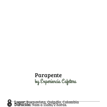
Parapente
by Experiencia Cafetera
Lugar:
Buenavista, Quindío, Colombia
Duración:
9am a 11am/2 horas.